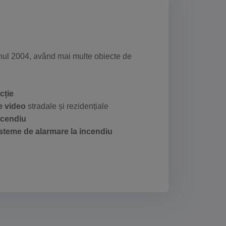
 anul 2004, având mai multe obiecte de
cție
e video
stradale și rezidențiale
ncendiu
sisteme de alarmare la incendiu