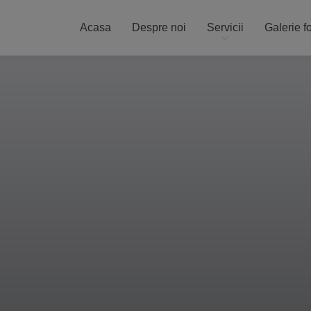
Acasa
Despre noi
Servicii
Galerie f
SISTEME
LA