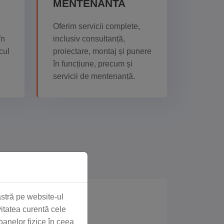
MENTENANTA
Oferim servicii complete,
în
inclusiv consultanță,
cul
proiectare, montaj și punere
în funcțiune, precum și
servicii de mentenanță.
stră pe website-ul
vitatea curentă cele
anelor fizice în ceea