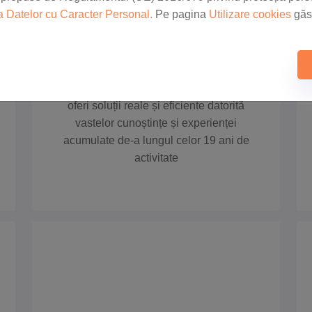
a Datelor cu Caracter Personal.
Pe pagina
Utilizare cookies
găsi
SPECTRUM ELECTRONICS SRL
EXPERIENȚĂ
Echipa are o istorie de succes și poate
oferi soluții reale și eficiente datorită
vastelor cunoștințe și experienței
acumulate de-a lungul celor 19 ani de
activitate